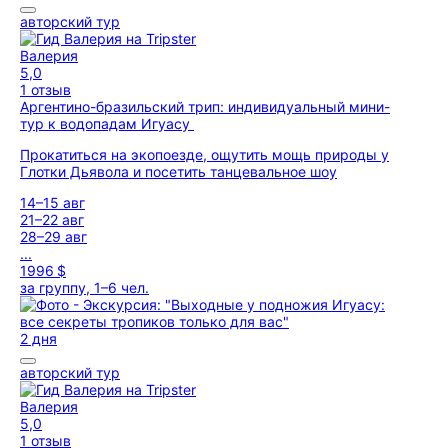
авторский тур
Валерия
5,0
1 отзыв
Аргентино-бразильский трип: индивидуальный мини-
тур к водопадам Игуасу
Прокатиться на экопоезде, ощутить мощь природы у
Глотки Дьявола и посетить танцевальное шоу
14–15 авг
21–22 авг
28–29 авг
...
1996 $
за группу, 1–6 чел.
2 дня
авторский тур
Валерия
5,0
1 отзыв