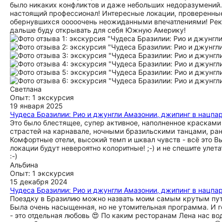
было никаких конфликтов и даже небольших недоразумений. Н
настоящий профессионал! Интересные локации, проверенные
обернувшихся ооооочень неожиданными впечатлениями! Реко
дальше буду открывать для себя Южную Америку!
Светлана
Опыт: 1 экскурсия
19 января 2025
Чудеса Бразилии: Рио и джунгли Амазонии, джипинг в нацпа
Это было блестящее, супер активное, наполненное красками
страстей на карнавале, ночными бразильскими танцами, ра
Комфортные отели, высокий темп и шквал чувств - всё это В
локации будут невероятно колоритные! ;-) и не спешите улет
:-)
Альбина
Опыт: 1 экскурсия
15 декабря 2024
Чудеса Бразилии: Рио и джунгли Амазонии, джипинг в нацпа
Поездку в Бразилию можно назвать моим самым крутым путе
Была очень насыщенная, но не утомительная программа. И 
- это отдельная любовь 😍 По каким ресторанам Лена нас во