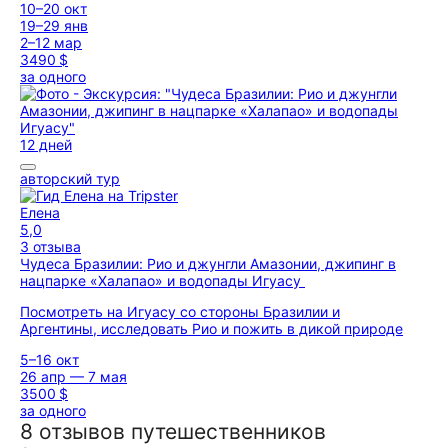
10–20 окт
19–29 янв
2–12 мар
3490 $
за одного
12 дней
авторский тур
Елена
5,0
3 отзыва
Чудеса Бразилии: Рио и джунгли Амазонии, джипинг в
нацпарке «Халапао» и водопады Игуасу
Посмотреть на Игуасу со стороны Бразилии и
Аргентины, исследовать Рио и пожить в дикой природе
5–16 окт
26 апр — 7 мая
3500 $
за одного
8 отзывов путешественников