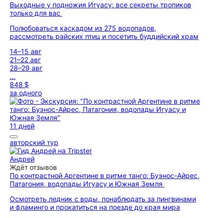
Выходные у подножия Игуасу: все секреты тропиков
только для вас
Полюбоваться каскадом из 275 водопадов,
рассмотреть райских птиц и посетить буддийский храм
14–15 авг
21–22 авг
28–29 авг
...
848 $
за одного
11 дней
авторский тур
Андрей
Ждёт отзывов
По контрастной Аргентине в ритме танго: Буэнос-Айрес,
Патагония, водопады Игуасу и Южная Земля
Осмотреть ледник с воды, понаблюдать за пингвинами
и фламинго и прокатиться на поезде до края мира