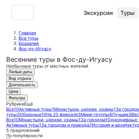
Экскурсии
Туры
Главная
Все туры
Бразилия
Фос-ду-Игуасу
Весенние туры в Фос-ду-Игуасу
Необычные туры от местных жителей
Любые даты
Вид отдыха
Длительность
Цена
Фильтры
Рубрики
Ещё
Все
10
Активные туры
1
Монастыри, церкви, храмы
1
За городо
туры
2
Обзорные
10
На 23 февраля
3
Мини-группы
8
Лучшие
3
Вес
Все
10
Монастыри, церкви, храмы
1
За городом
1
Однодневные 
Активные туры
1
За городом и природа
7
История и архитекту
5 предложений
По популярности