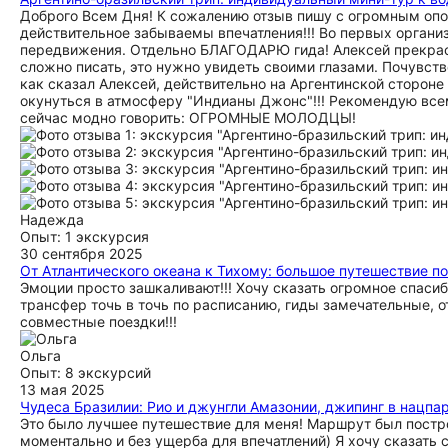
Доброго Всем Дня! К сожалению отзыв пишу с огромным опозд
действительное забываемы впечатления!!! Во первых организ
передвижения. Отдельно БЛАГОДАРЮ гида! Алексей прекрасн
сложно писать, это нужно увидеть своими глазами. Почувств
как сказал Алексей, действительно на Аргентинской сторон
окунуться в атмосферу "Индианы Джонс"!!! Рекомендую всем
сейчас модно говорить: ОГРОМНЫЕ МОЛОДЦЫ!
Надежда
Опыт: 1 экскурсия
30 сентября 2025
От Атлантического океана к Тихому: большое путешествие по
Эмоции просто зашкаливают!!! Хочу сказать огромное спаси
трансфер точь в точь по расписанию, гиды замечательные, о
совместные поездки!!!
Ольга
Опыт: 8 экскурсий
13 мая 2025
Чудеса Бразилии: Рио и джунгли Амазонии, джипинг в нацпа
Это было лучшее путешествие для меня! Маршрут был постро
моментально и без ущерба для впечатлений) Я хочу сказать 