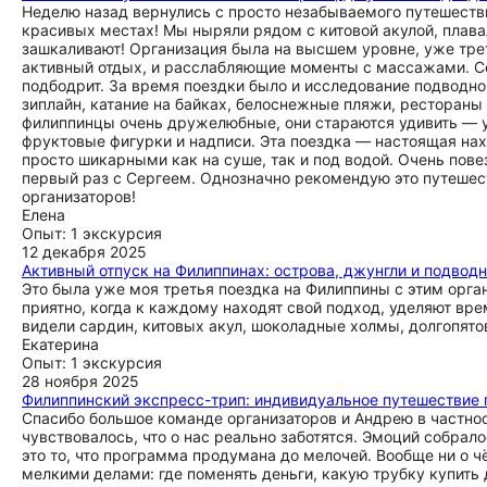
Неделю назад вернулись с просто незабываемого путешеств
красивых местах! Мы ныряли рядом с китовой акулой, плав
зашкаливают! Организация была на высшем уровне, уже трет
активный отдых, и расслабляющие моменты с массажами. Се
подбодрит. За время поездки было и исследование подводно
зиплайн, катание на байках, белоснежные пляжи, рестораны
филиппинцы очень дружелюбные, они стараются удивить — у
фруктовые фигурки и надписи. Эта поездка — настоящая нахо
просто шикарными как на суше, так и под водой. Очень пове
первый раз с Сергеем. Однозначно рекомендую это путешест
организаторов!
Елена
Опыт: 1 экскурсия
12 декабря 2025
Активный отпуск на Филиппинах: острова, джунгли и подводн
Это была уже моя третья поездка на Филиппины с этим орга
приятно, когда к каждому находят свой подход, уделяют вр
видели сардин, китовых акул, шоколадные холмы, долгопято
Екатерина
Опыт: 1 экскурсия
28 ноября 2025
Филиппинский экспресс-трип: индивидуальное путешествие 
Спасибо большое команде организаторов и Андрею в частнос
чувствовалось, что о нас реально заботятся. Эмоций собрало
это то, что программа продумана до мелочей. Вообще ни о 
мелкими делами: где поменять деньги, какую трубку купить 