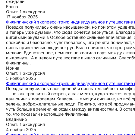
ожидали.
Елена
Опыт: 1 экскурсия
17 ноября 2025
Филиппинский экспресс-трип: индивидуальное путешествие 
Поездка получилась очень насыщенной, но при этом удивите
а теперь уже думаем, что сюда хочется вернуться. Благодар
китовыми акулами в Ослобе оставило сильные впечатления, 
спокойно и безопасно, чувствовалось, что ребята понимают,
очень приветливые люди вокруг. Было приятно, что програм
мелочи. Единственное, немного не хватило пауз между актив
выдохнуть. А в целом путешествие вышло отличным. Спасибо 
Филиппины.
Ирина
Опыт: 1 экскурсия
5 ноября 2025
Филиппинский экспресс-трип: индивидуальное путешествие 
Поездка получилась насыщенной и очень тёплой по атмосфер
— не как транзитный остров, а как место, куда хочется вер
каньонинг к водопадам Кавасан — эмоции сильные, но всё о
зелень, доброжелательные люди. Приятно, что всё продумано
чуть больше времени на отдых между активностями. В осталь
то, что показали настоящие Филиппины.
Владимир
Опыт: 1 экскурсия
4 ноября 2025
Филиппинский экспресс-трип: индивидуальное путешествие 