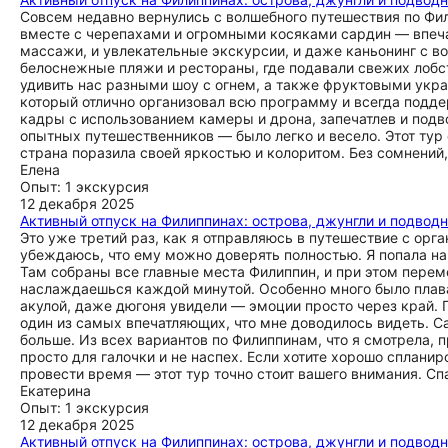
Совсем недавно вернулись с волшебного путешествия по Фил
вместе с черепахами и огромными косяками сардин — впечат
массажи, и увлекательные экскурсии, и даже каньонинг с в
белоснежные пляжи и рестораны, где подавали свежих лоб
удивить нас разными шоу с огнем, а также фруктовыми укра
который отлично организовал всю программу и всегда подд
кадры с использованием камеры и дрона, запечатлев и под
опытных путешественников — было легко и весело. Этот тур
страна поразила своей яркостью и колоритом. Без сомнений
Елена
Опыт: 1 экскурсия
12 декабря 2025
Активный отпуск на Филиппинах: острова, джунгли и подводн
Это уже третий раз, как я отправляюсь в путешествие с ор
убеждаюсь, что ему можно доверять полностью. Я попала на
Там собраны все главные места Филиппин, и при этом перем
наслаждаешься каждой минутой. Особенно много было плаван
акулой, даже дюгоня увидели — эмоции просто через край. 
один из самых впечатляющих, что мне доводилось видеть. Сам
больше. Из всех вариантов по Филиппинам, что я смотрела, 
просто для галочки и не наспех. Если хотите хорошо сплани
провести время — этот тур точно стоит вашего внимания. Сп
Екатерина
Опыт: 1 экскурсия
12 декабря 2025
Активный отпуск на Филиппинах: острова, джунгли и подводн