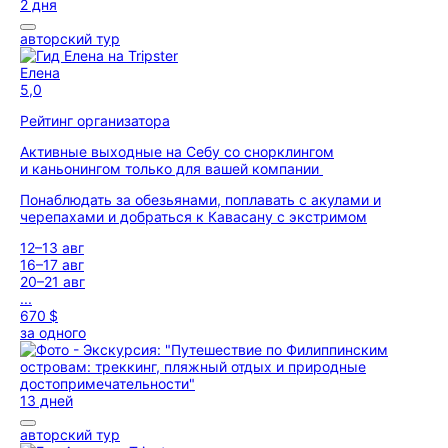
2 дня
авторский тур
Елена
5,0
Рейтинг организатора
Активные выходные на Себу со снорклингом
и каньонингом только для вашей компании
Понаблюдать за обезьянами, поплавать с акулами и
черепахами и добраться к Кавасану с экстримом
12–13 авг
16–17 авг
20–21 авг
...
670 $
за одного
13 дней
авторский тур