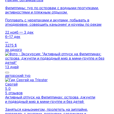
Филиппины: тур по островам с водными прогулками,
активностями и пляжным отдыхом
Поплавать с черепахами и акулами, побывать в
этнодеревне, совершить каньонинг и круизы по рекам
22 нояб — 3 дек
6–17 дек
...
3275 $
за одного
13 дней
авторский тур
Сергей
5,0
5 отзывов
Активный отпуск на Филиппинах: острова, джунгли
и подводный мир в мини-группе и без детей
Заняться каньонингом, пролететь на зиплайне,
поплавать с акулами, дюгонями, сардинами и