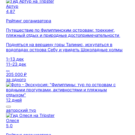
Артур
4,87
Рейтинг организатора
Путешествие по Филиппинским островам: треккинг,
пляжный отдых и природные достопримечательности
Подняться на вершину горы Талинис, искупаться в
водопадах острова Себу и увидеть Шоколадные холмы
1–13 дек
11–23 дек
...
205 000 ₽
за одного
12 дней
авторский тур
Олеся
5,0
Рейтинг организатора