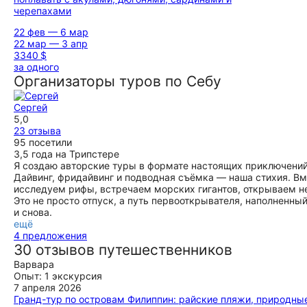
черепахами
22 фев — 6 мар
22 мар — 3 апр
3340 $
за одного
Организаторы туров по Себу
Сергей
5,0
23 отзыва
95 посетили
3,5 года на Трипстере
Я создаю авторские туры в формате настоящих приключений 
Дайвинг, фридайвинг и подводная съёмка — наша стихия. В
исследуем рифы, встречаем морских гигантов, открываем 
Это не просто отпуск, а путь первооткрывателя, наполненн
и снова.
ещё
4 предложения
30 отзывов путешественников
Варвара
Опыт: 1 экскурсия
7 апреля 2026
Гранд-тур по островам Филиппин: райские пляжи, природные