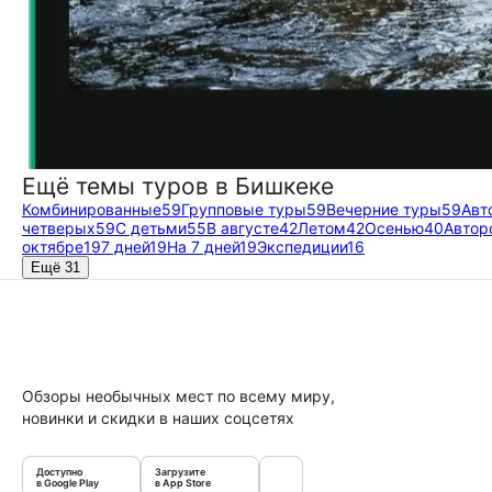
Ещё темы туров в Бишкеке
Комбинированные
59
Групповые туры
59
Вечерние туры
59
Авт
четверых
59
С детьми
55
В августе
42
Летом
42
Осенью
40
Автор
октябре
19
7 дней
19
На 7 дней
19
Экспедиции
16
Ещё 31
Обзоры необычных мест по всему миру,
новинки и скидки в наших соцсетях
Доступно
Загрузите
в Google Play
в App Store