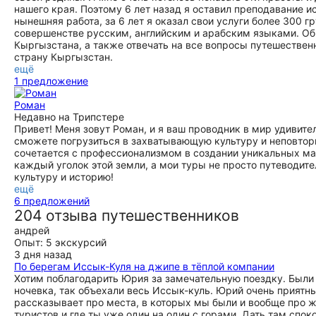
нашего края. Поэтому 6 лет назад я оставил преподавание и
нынешняя работа, за 6 лет я оказал свои услуги более 300 
совершенстве русским, английским и арабским языками. Об
Кыргызстана, а также отвечать на все вопросы путешестве
страну Кыргызстан.
ещё
1 предложение
Роман
Недавно на Трипстере
Привет! Меня зовут Роман, и я ваш проводник в мир удивит
сможете погрузиться в захватывающую культуру и неповтор
сочетается с профессионализмом в создании уникальных м
каждый уголок этой земли, а мои туры не просто путеводит
культуру и историю!
ещё
6 предложений
204 отзыва путешественников
андрей
Опыт: 5 экскурсий
3 дня назад
По берегам Иссык-Куля на джипе в тёплой компании
Хотим поблагодарить Юрия за замечательную поездку. Были в
ночевка, так объехали весь Иссык-куль. Юрий очень приятны
рассказывает про места, в которых мы были и вообще про жи
туристов и где ты уже один на один с горами. Дать там спок