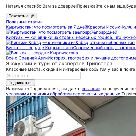
Наталья спасибо Вам за доверие!Приезжайте к нам еще,буд
Показать ещё
Полезные статьи
Кыргызстан: что посмотреть за 7 дней
Красоты Иссык‑Куля, ин
Киргизы — кочевники из страны небесных гор
Всё, что нужн
Бишкек — сердце Кыргызстана
Современный город, в котор
Всё о Средней Азии
История, география и лучшие достоприм
Экскурсии и туры от экспертов Трипстера
Классные места, скидки и интересные события у вас в почте
Подписаться
Нажимая «Подписаться», вы даете
согласие
на получение ре
условиями политики обработки персональных данных
Tripste