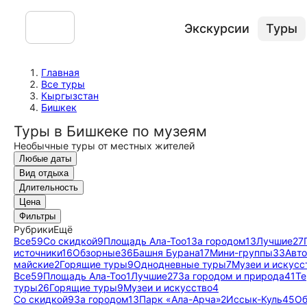
Экскурсии
Туры
Главная
Все туры
Кыргызстан
Бишкек
Туры в Бишкеке по музеям
Необычные туры от местных жителей
Любые даты
Вид отдыха
Длительность
Цена
Фильтры
Рубрики
Ещё
Все
59
Со скидкой
9
Площадь Ала-Тоо
1
За городом
13
Лучшие
27
источники
16
Обзорные
36
Башня Бурана
17
Мини-группы
33
Авт
майские
2
Горящие туры
9
Однодневные туры
7
Музеи и искусс
Все
59
Площадь Ала-Тоо
1
Лучшие
27
За городом и природа
41
Те
туры
26
Горящие туры
9
Музеи и искусство
4
Со скидкой
9
За городом
13
Парк «Ала-Арча»
2
Иссык-Куль
45
Об