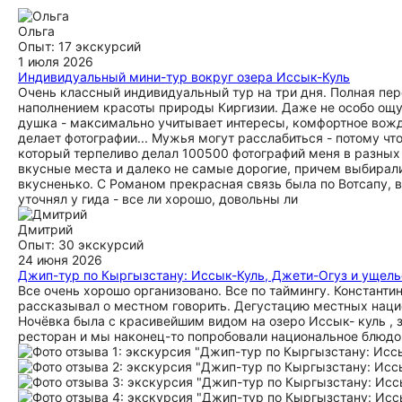
Ольга
Опыт: 17 экскурсий
1 июля 2026
Индивидуальный мини-тур вокруг озера Иссык-Куль
Очень классный индивидуальный тур на три дня. Полная пере
наполнением красоты природы Киргизии. Даже не особо ощуща
душка - максимально учитывает интересы, комфортное вожде
делает фотографии... Мужья могут расслабиться - потому чт
который терпеливо делал 100500 фотографий меня в разных р
вкусные места и далеко не самые дорогие, причем выбирали
вкусненько. С Романом прекрасная связь была по Вотсапу, в
уточнял у гида - все ли хорошо, довольны ли
Дмитрий
Опыт: 30 экскурсий
24 июня 2026
Джип-тур по Кыргызстану: Иссык-Куль, Джети-Огуз и ущель
Все очень хорошо организовано. Все по таймингу. Констант
рассказывал о местном говорить. Дегустацию местных нацио
Ночёвка была с красивейшим видом на озеро Иссык- куль , 
ресторан и мы наконец-то попробовали национальное блюдо 