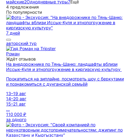
майские
2
Однодневные туры
7
Ещё
4 предложения
По популярности
7 дней
авторский тур
Роман
Ждёт отзывов
На внедорожнике по Тянь-Шаню: ландшафты вблизи
Иссык-Куля и этнопогружение в киргизскую культуру
Прокатиться на зиплайне, посмотреть шоу с беркутами
и познакомиться с дунганской семьёй
13–19 авг
14–20 авг
15–21 авг
...
110 000 ₽
за одного