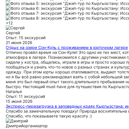
+12
Сергей
Опыт: 15 экскурсий
21 июня 2026
Отдых на озере Сон-Куль с проживанием в юрточном лагере
Отлично провёл время на Сон-Куле! Это одно из тех мест, к
атмосфера в лагере. Познакомился с другими участниками 
сидели у костра, общались, играли в игры и просто хорошо
пообщаться и узнать что-то новое о разных странах и культ
одежду. При этом юрты хорошо отапливаются, выдают толстые
но я бы всё равно рекомендовал взять с собой небольшой з
меня это был первый опыт такого длительного пребывания 
быстро. Настоящий must-have для путешествия по Кыргызст
Наталья
Опыт: 11 экскурсий
15 июня 2026
Экспресс-перезагрузка в заповедных краях Кыргызстана: и
Спасибо за замечательную поездку! Природа восхитительна и
Спасибо, что показываете такую красоту :)
Дмитрий
организатор