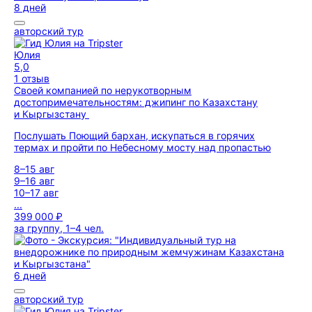
8 дней
авторский тур
Юлия
5,0
1 отзыв
Своей компанией по нерукотворным
достопримечательностям: джипинг по Казахстану
и Кыргызстану
Послушать Поющий бархан, искупаться в горячих
термах и пройти по Небесному мосту над пропастью
8–15 авг
9–16 авг
10–17 авг
...
399 000 ₽
за группу, 1–4 чел.
6 дней
авторский тур