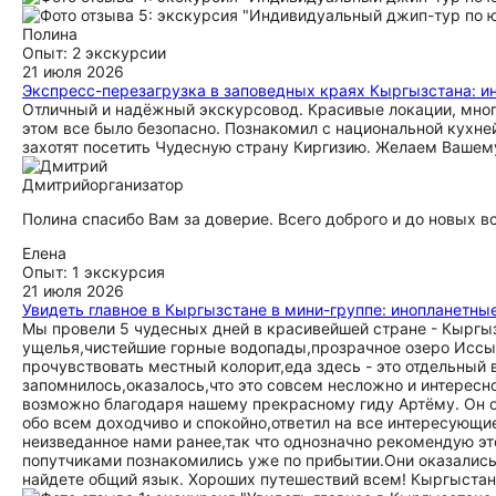
Полина
Опыт: 2 экскурсии
21 июля 2026
Экспресс-перезагрузка в заповедных краях Кыргызстана: и
Отличный и надёжный экскурсовод. Красивые локации, много
этом все было безопасно. Познакомил с национальной кухн
захотят посетить Чудесную страну Киргизию. Желаем Вашем
Дмитрий
организатор
Полина спасибо Вам за доверие. Всего доброго и до новых в
Елена
Опыт: 1 экскурсия
21 июля 2026
Увидеть главное в Кыргызстане в мини-группе: инопланетны
Мы провели 5 чудесных дней в красивейшей стране - Кыргы
ущелья,чистейшие горные водопады,прозрачное озеро Иссык-
прочувствовать местный колорит,еда здесь - это отдельный
запомнилось,оказалось,что это совсем несложно и интересн
возможно благодаря нашему прекрасному гиду Артёму. Он о
обо всем доходчиво и спокойно,ответил на все интересующи
неизведанное нами ранее,так что однозначно рекомендую эт
попутчиками познакомились уже по прибытии.Они оказались 
найдете общий язык. Хороших путешествий всем! Кыргыстан 