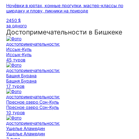
Ночёвки в юртах, конные прогулки, мастер-классы по
ширдаку и плову, пикники на природе
2450 $
за одного
Достопримечательности в Бишкеке
Иссык-Куль
45 туров
Башня Бурана
17 туров
Пресное озеро Сон-Куль
10 туров
Ущелье Аламедин
3 тура