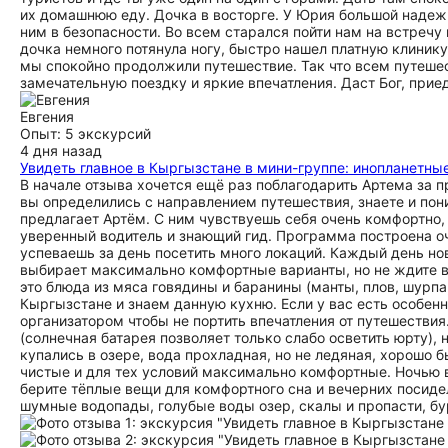
их домашнюю еду. Дочка в восторге. У Юрия большой надежн
ним в безопасности. Во всем старался пойти нам на встречу
дочка немного потянула ногу, быстро нашел платную клинику 
мы спокойно продолжили путешествие. Так что всем путеше
замечательную поездку и яркие впечатления. Даст Бог, прие
Евгения
Опыт: 5 экскурсий
4 дня назад
Увидеть главное в Кыргызстане в мини-группе: инопланетны
В начале отзыва хочется ещё раз поблагодарить Артема за 
вы определились с направлением путешествия, знаете и пон
предлагает Артём. С ним чувствуешь себя очень комфортно,
уверенный водитель и знающий гид. Программа построена о
успеваешь за день посетить много локаций. Каждый день но
выбирает максимально комфортные варианты, но не ждите в
это блюда из мяса говядины и баранины (манты, плов, шурпа
Кыргызстане и знаем данную кухню. Если у вас есть особен
организатором чтобы не портить впечатления от путешествия
(солнечная батарея позволяет только слабо осветить юрту),
купались в озере, вода прохладная, но не ледяная, хорошо б
чистые и для тех условий максимально комфортные. Ночью в
берите тёплые вещи для комфортного сна и вечерних посидел
шумные водопады, голубые воды озер, скалы и пропасти, б