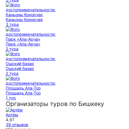
Каньоны Конорчек
3 тура
Парк «Ала-Арча»
2 тура
Ошский базар
2 тура
Площадь Ала-Тоо
1 тур
Организаторы туров по Бишкеку
Артём
4,97
39 отзывов