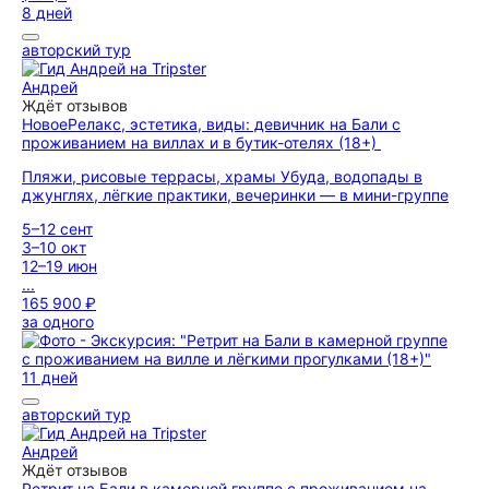
8 дней
авторский тур
Андрей
Ждёт отзывов
Новое
Релакс, эстетика, виды: девичник на Бали с
проживанием на виллах и в бутик-отелях (18+)
Пляжи, рисовые террасы, храмы Убуда, водопады в
джунглях, лёгкие практики, вечеринки — в мини-группе
5–12 сент
3–10 окт
12–19 июн
...
165 900 ₽
за одного
11 дней
авторский тур
Андрей
Ждёт отзывов
Ретрит на Бали в камерной группе с проживанием на