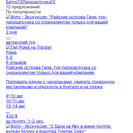
Батур
13
Перезагрузка
12
12 предложений
По популярности
2 дня
авторский тур
Рома
5,0
6 отзывов
Райские острова Гили: тур-перезагрузка со
сноркелингом только для вашей компании
Поплавать рядом с черепахами, увидеть подводную
инсталляцию и отдохнуть в бунгало и на пляже
9–10 авг
10–11 авг
13–14 авг
...
430 $
за группу, 1–2 чел.