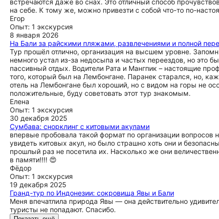
встречаются даже во снах. Это отличный способ прочувство
на себе. К тому же, можно привезти с собой что-то по-наст
Егор
Опыт: 1 экскурсия
8 января 2026
На Бали за райскими пляжами, развлечениями и полной пер
Тур прошёл отлично, организация на высшем уровне. Запомни
немного устал из-за недосыпа и частых переездов, но это 
пассивный отдых. Водители Рата и Мангпик – настоящие про
того, который был на Лембонгане. Паранек старался, но, каж
отель на Лембонгане был хороший, но с видом на горы не ос
положительные, буду советовать этот тур знакомым.
Елена
Опыт: 1 экскурсия
30 декабря 2025
Сумбава: снорклинг с китовыми акулами
впервые пробовала такой формат по организации вопросов не
увидеть китовых акул, но было страшно хоть они и безопасны
прошлый раз не посетила их. Насколько же они величествен
в памяти!!!! 😍
Фёдор
Опыт: 1 экскурсия
19 декабря 2025
Гранд-тур по Индонезии: сокровища Явы и Бали
Меня впечатлила природа Явы — она действительно удивитель
туристы не попадают. Спасибо.
Показать ещё