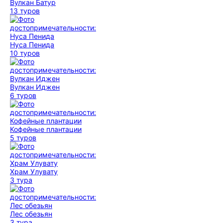
Вулкан Батур
13 туров
Нуса Пенида
10 туров
Вулкан Иджен
6 туров
Кофейные плантации
5 туров
Храм Улувату
3 тура
Лес обезьян
3 тура