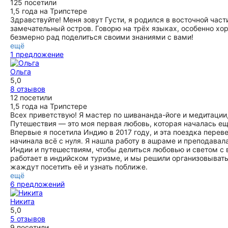
125 посетили
1,5 года на Трипстере
Здравствуйте! Меня зовут Густи, я родился в восточной час
замечательный остров. Говорю на трёх языках, особенно хо
безмерно рад поделиться своими знаниями с вами!
ещё
1 предложение
Ольга
5,0
8 отзывов
12 посетили
1,5 года на Трипстере
Всех приветствую! Я мастер по шивананда-йоге и медитации,
Путешествия — это моя первая любовь, которая началась ещё
Впервые я посетила Индию в 2017 году, и эта поездка перев
начинала всё с нуля. Я нашла работу в ашраме и преподавал
Индии и путешествиям, чтобы делиться любовью и светом с 
работает в индийском туризме, и мы решили организовывать
жаждут посетить её и узнать поближе.
ещё
6 предложений
Никита
5,0
5 отзывов
9 посетили