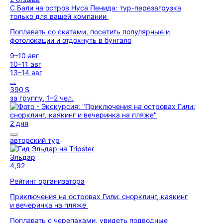
С Бали на остров Нуса Пенида: тур-перезагрузка
только для вашей компании
Поплавать со скатами, посетить популярные и
фотолокации и отдохнуть в бунгало
9–10 авг
10–11 авг
13–14 авг
...
390 $
за группу, 1–2 чел.
2 дня
авторский тур
Эльдар
4,92
Рейтинг организатора
Приключения на островах Гили: снорклинг, каякинг
и вечеринка на пляже
Поплавать с черепахами, увидеть подводные