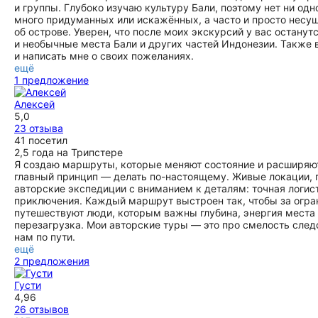
и группы. Глубоко изучаю культуру Бали, поэтому нет ни одно
много придуманных или искажённых, а часто и просто несу
об острове. Уверен, что после моих экскурсий у вас остану
и необычные места Бали и других частей Индонезии. Также
и написать мне о своих пожеланиях.
ещё
1 предложение
Алексей
5,0
23 отзыва
41 посетил
2,5 года на Трипстере
Я создаю маршруты, которые меняют состояние и расширяют в
главный принцип — делать по-настоящему. Живые локации, 
авторские экспедиции с вниманием к деталям: точная логис
приключения. Каждый маршрут выстроен так, чтобы за огр
путешествуют люди, которым важны глубина, энергия места и
перезагрузка. Мои авторские туры — это про смелость след
нам по пути.
ещё
2 предложения
Густи
4,96
26 отзывов