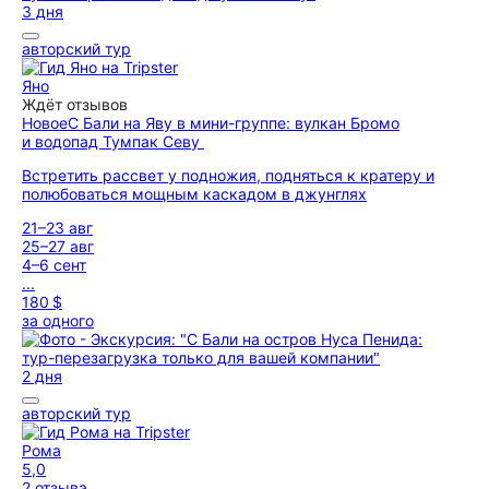
3 дня
авторский тур
Яно
Ждёт отзывов
Новое
С Бали на Яву в мини-группе: вулкан Бромо
и водопад Тумпак Севу
Встретить рассвет у подножия, подняться к кратеру и
полюбоваться мощным каскадом в джунглях
21–23 авг
25–27 авг
4–6 сент
...
180 $
за одного
2 дня
авторский тур
Рома
5,0
2 отзыва