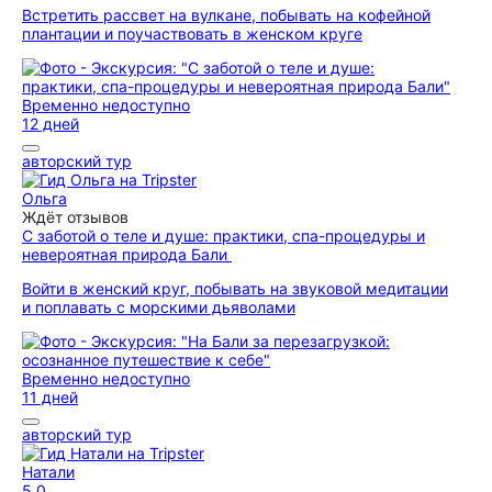
Встретить рассвет на вулкане, побывать на кофейной
плантации и поучаствовать в женском круге
Временно недоступно
12 дней
авторский тур
Ольга
Ждёт отзывов
С заботой о теле и душе: практики, спа-процедуры и
невероятная природа Бали
Войти в женский круг, побывать на звуковой медитации
и поплавать с морскими дьяволами
Временно недоступно
11 дней
авторский тур
Натали
5,0