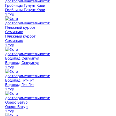
Гробницы Гунунг Кави
1 тур
Пляжный курорт
Семиньяк
1 тур
Водопад Секумпул
1 тур
Водопад Гит-Гит
1 тур
Озеро Батур
1 тур