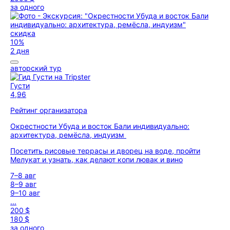
за одного
скидка
10%
2 дня
авторский тур
Густи
4,96
Рейтинг организатора
Окрестности Убуда и восток Бали индивидуально:
архитектура, ремёсла, индуизм
Посетить рисовые террасы и дворец на воде, пройти
Мелукат и узнать, как делают копи лювак и вино
7–8 авг
8–9 авг
9–10 авг
...
200 $
180 $
за одного