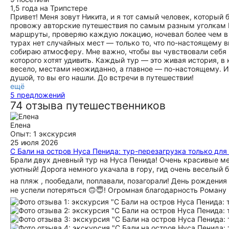
1,5 года на Трипстере
Привет! Меня зовут Никита, и я тот самый человек, который б
провожу авторские путешествия по самым разным уголкам 
маршруты, проверяю каждую локацию, ночевал более чем в 1
турах нет случайных мест — только то, что по-настоящему в
собираю атмосферу. Мне важно, чтобы вы чувствовали себя в
которого хотят удивить. Каждый тур — это живая история, 
весело, местами неожиданно, а главное — по-настоящему. И 
душой, то вы его нашли. До встречи в путешествии!
ещё
5 предложений
74 отзыва путешественников
Елена
Опыт: 1 экскурсия
25 июля 2026
С Бали на остров Нуса Пенида: тур-перезагрузка только дл
Брали двух дневный тур на Нуса Пенида! Очень красивые мес
уютный! Дорога немного укачала в гору, гид очень веселый б
на пляж , пообедали, поплавали, позагорали! День рождения 
не успели потеряться 🙃😇! Огромная благодарность Роману ,