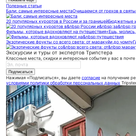
Полезные статьи
Бали: самые интересные места
Очищаемся от грехов в святы
20 популярных курортов в России и за границей
Бюджетные и
Фильмы, которые вдохновляют на путешествия
«Ешь, молись,
Экзотические фрукты со всего света: от маракуйи до чомпу
Г
Экскурсии и туры от экспертов Трипстера
Классные места, скидки и интересные события у вас в почте
Подписаться
Нажимая «Подписаться», вы даете
согласие
на получение ре
условиями политики обработки персональных данных
Tripste