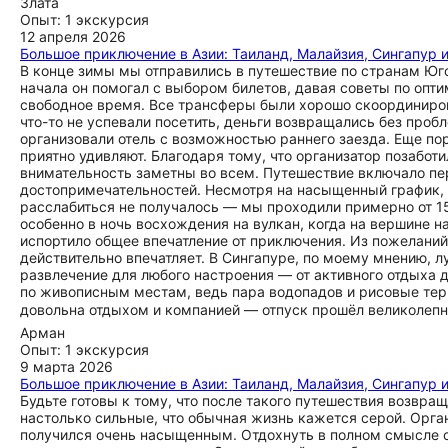
Злата
Опыт: 1 экскурсия
12 апреля 2026
Большое приключение в Азии: Таиланд, Малайзия, Сингапур 
В конце зимы мы отправились в путешествие по странам Юг
начала он помогал с выбором билетов, давая советы по опт
свободное время. Все трансферы были хорошо скоординиров
что-то не успевали посетить, деньги возвращались без проб
организовали отель с возможностью раннего заезда. Еще по
приятно удивляют. Благодаря тому, что организатор позаботи
внимательность заметны во всем. Путешествие включало п
достопримечательностей. Несмотря на насыщенный график, 
расслабиться не получалось — мы проходили примерно от 15
особенно в ночь восхождения на вулкан, когда на вершине на
испортило общее впечатление от приключения. Из пожеланий:
действительно впечатляет. В Сингапуре, по моему мнению, л
развлечение для любого настроения — от активного отдыха 
по живописным местам, ведь пара водопадов и рисовые терр
довольна отдыхом и компанией — отпуск прошёл великолепно
Арман
Опыт: 1 экскурсия
9 марта 2026
Большое приключение в Азии: Таиланд, Малайзия, Сингапур 
Будьте готовы к тому, что после такого путешествия возвра
настолько сильные, что обычная жизнь кажется серой. Орга
получился очень насыщенным. Отдохнуть в полном смысле сл