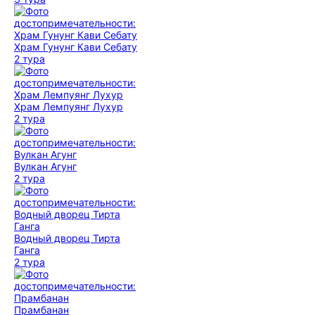
Храм Гунунг Кави Себату
2 тура
Храм Лемпуянг Лухур
2 тура
Вулкан Агунг
2 тура
Водный дворец Тирта
Ганга
2 тура
Прамбанан