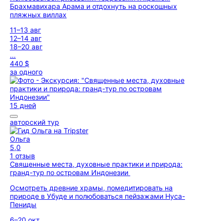
Брахмавихара Арама и отдохнуть на роскошных
пляжных виллах
11–13 авг
12–14 авг
18–20 авг
...
440 $
за одного
15 дней
авторский тур
Ольга
5,0
1 отзыв
Священные места, духовные практики и природа:
гранд-тур по островам Индонезии
Осмотреть древние храмы, помедитировать на
природе в Убуде и полюбоваться пейзажами Нуса-
Пениды
6–20 окт