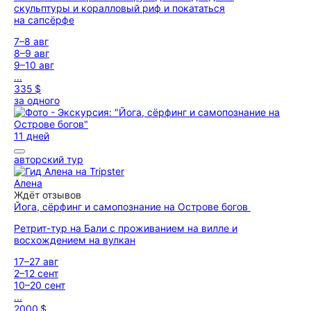
скульптуры и коралловый риф и покататься
на сапсёрфе
7–8 авг
8–9 авг
9–10 авг
...
335 $
за одного
11 дней
авторский тур
Алена
Ждёт отзывов
Йога, сёрфинг и самопознание на Острове богов
Ретрит-тур на Бали с проживанием на вилле и
восхождением на вулкан
17–27 авг
2–12 сент
10–20 сент
...
2000 $