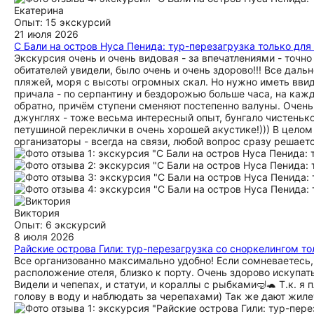
Екатерина
Опыт: 15 экскурсий
21 июля 2026
С Бали на остров Нуса Пенида: тур-перезагрузка только дл
Экскурсия очень и очень видовая - за впечатлениями - точн
обитателей увидели, было очень и очень здорово!!! Все да
пляжей, моря с высоты огромных скал. Но нужно иметь ввид
причала - по серпантину и бездорожью больше часа, на кажд
обратно, причём ступени сменяют постепенно валуны. Очень к
джунглях - тоже весьма интересный опыт, бунгало чистенько
петушиной переклички в очень хорошей акустике!))) В целом
организаторы - всегда на связи, любой вопрос сразу решаетс
Виктория
Опыт: 6 экскурсий
8 июля 2026
Райские острова Гили: тур-перезагрузка со сноркелингом т
Все организованно максимально удобно! Если сомневаетесь, 
расположение отеля, близко к порту. Очень здорово искупать
Видели и чепепах, и статуи, и кораллы с рыбками🤿🐢 Т.к. я
голову в воду и наблюдать за черепахами) Так же дают жиле