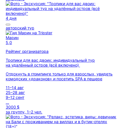
4 дня
авторский тур
Марин
5,0
Рейтинг организатора
Тропики для вас двоих: индивидуальный тур
на удалённый остров (всё включено)
Отдохнуть в глэмпинге только для взрослых, увидеть
комодских «драконов» и посетить SPA в пещере
11–14 авг
25–28 авг
9–12 сент
...
3000 $
за группу, 1–2 чел.