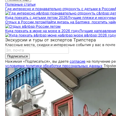
Полезные статьи
Где интересно и познавательно отдохнуть с детьми в России
Куда поехать с детьми летом 2026
Лучшие пляжи и нескучные до
Отдых в России летом
Найти янтарь на Балтике, посетить чай
Куда поехать в июне на море в 2026 году
Лучшие направления
Экскурсии и туры от экспертов Трипстера
Классные места, скидки и интересные события у вас в почте
Подписаться
Нажимая «Подписаться», вы даете
согласие
на получение ре
условиями политики обработки персональных данных
Tripste