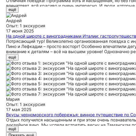
Отличная поездка! Программа хоть и насыщенная, но без го
впечатляет, всё красиво и очень интересно. И люди, котор
ещё
посмотреть много природных красот и исторических мест. Н
спасибо!
Андрей
Опыт: 1 экскурсия
17 июня 2025
На одной широте с виноградниками Италии: гастропутешест
Потрясающий тур! Великолепно организованная поездка с 
Пино и Лефкадии – просто восторг! Особенно впечатлили дег
внимание к деталям – всё на высшем уровне! Однозначно р
ещё
Мария
Опыт: 1 экскурсия
17 мая 2025
Вкусы черноморского побережья: винное путешествие по Со
Отдых получился насыщенным и при этом очень познаватель
достойное вино. Мы успели встретить весну на Таманском п
ещё
увлечёнными людьми, которые горят своим делом. Дней оказ
Абрау‑Дюрсо на пару дней, чтобы спокойно всё осмотреть и 
Показать ещё