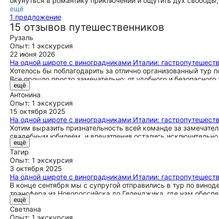
окунуться в романтику приключений и ощутить дух свободы, 
ещё
1 предложение
15 отзывов путешественников
Рузаль
Опыт: 1 экскурсия
22 июня 2026
На одной широте с виноградниками Италии: гастропутешест
Хотелось бы поблагодарить за отлично организованный тур 
Все прошло просто замечательно: от удобного и безопасног
ещё
секунду не возникало ощущения спешки, но при этом мы усп
Антонина
все без толп туристов. Уже в первый день Алик встретил на
Опыт: 1 экскурсия
историями о вине и самом городе. Особенно понравилось, ч
15 октября 2025
Дюрсо, и маленькие семейные производства с уютной атмосф
На одной широте с виноградниками Италии: гастропутешест
включая зарубежные маршруты. После этого путешествия хо
Хотим выразить признательность всей команде за замечате
подобранные места. Очень хочется снова отправиться с вам
свадебным юбилеем, и впечатления остались исключительно 
следующего тура. Спасибо за настоящее гастрономическое у
ещё
спланировала весь маршрут и выбрала удобное место для п
Тагир
всегда готов поделиться интересными фактами о местных ви
Опыт: 1 экскурсия
глубокое понимание региона. Этот опыт принес много радос
3 октября 2025
На одной широте с виноградниками Италии: гастропутешест
В конце сентября мы с супругой отправились в тур по винод
трансфера из Новороссийска до Геленджика, где нам обесп
ещё
несколько дней удалось посетить пять разных виноделен, а 
Светлана
которые Наталья заранее позаботилась забронировать. Она р
Опыт: 1 экскурсия
благодаря чему знакомство с местом стало еще глубже. Каж