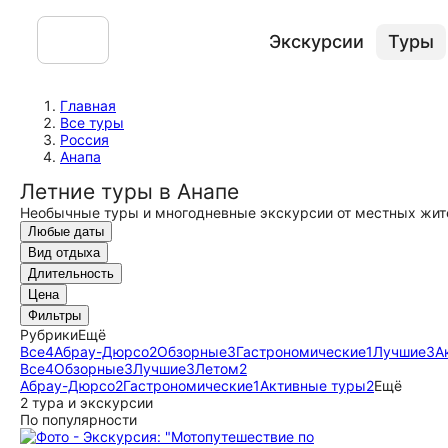
Экскурсии
Туры
Главная
Все туры
Россия
Анапа
Летние туры в Анапе
Необычные туры и многодневные экскурсии от местных жит
Любые даты
Вид отдыха
Длительность
Цена
Фильтры
Рубрики
Ещё
Все
4
Абрау-Дюрсо
2
Обзорные
3
Гастрономические
1
Лучшие
3
А
Все
4
Обзорные
3
Лучшие
3
Летом
2
Абрау-Дюрсо
2
Гастрономические
1
Активные туры
2
Ещё
2 тура и экскурсии
По популярности