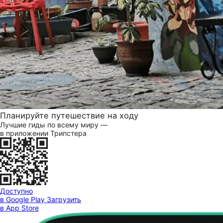
Планируйте путешествие на ходу
Лучшие гиды по всему миру —
в приложении Трипстера
Доступно
в Google Play
Загрузить
в App Store