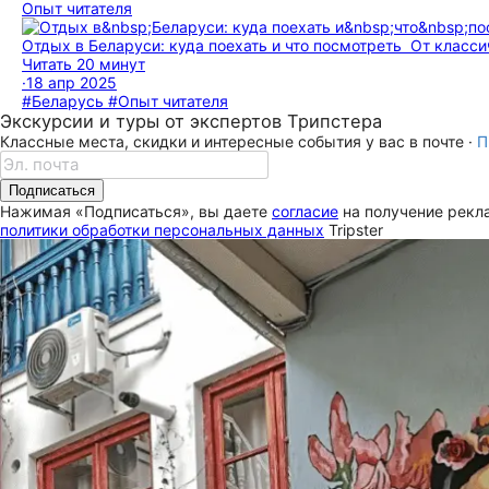
Опыт читателя
Отдых в Беларуси: куда поехать и что посмотреть
От класс
Читать 20 минут
·
18 апр 2025
#Беларусь
#Опыт читателя
Экскурсии и туры от экспертов Трипстера
Классные места, скидки и интересные события у вас в почте ·
П
Подписаться
Нажимая «Подписаться», вы даете
согласие
на получение рекла
политики обработки персональных данных
Tripster