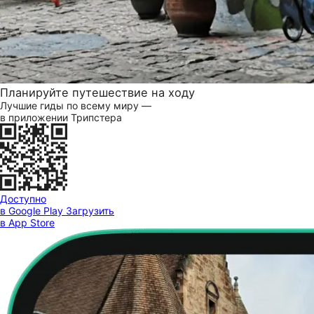
Планируйте путешествие на ходу
Лучшие гиды по всему миру —
в приложении Трипстера
Доступно
в Google Play
Загрузить
в App Store