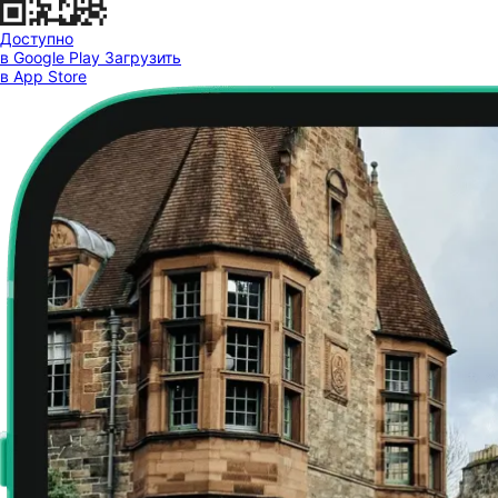
Доступно
в Google Play
Загрузить
в App Store