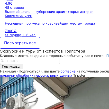
4,96
48 отзывов
Высокий штиль — губернские архитекторы: история
Калужских улиц
Неспешная прогулка по красивейшим местам города
7900 ₽
за группу, 1–6 чел.
Посмотреть все
Экскурсии и туры от экспертов Трипстера
Классные места, скидки и интересные события у вас в почте ·
П
Подписаться
Нажимая «Подписаться», вы даете
согласие
на получение рекла
политики обработки персональных данных
Tripster